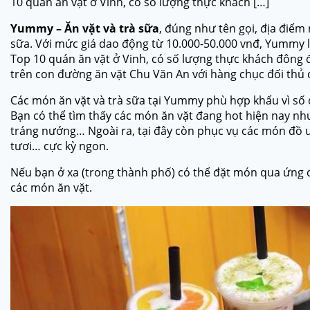
10 quán ăn vặt ở Vinh, có số lượng thực khách […]
Yummy – Ăn vặt và trà sữa
, đúng như tên gọi, địa điểm 
sữa. Với mức giá dao động từ 10.000-50.000 vnđ, Yummy
Top 10 quán ăn vặt ở Vinh, có số lượng thực khách đông
trên con đường ăn vặt Chu Văn An với hàng chục đối thủ 
Các món ăn vặt và trà sữa tại Yummy phù hợp khẩu vì số đ
Bạn có thể tìm thấy các món ăn vặt đang hot hiện nay n
tráng nướng… Ngoài ra, tại đây còn phục vụ các món đồ u
tươi… cực kỳ ngon.
Nếu bạn ở xa (trong thành phố) có thể đặt món qua ứng
các món ăn vặt.