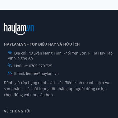
HAYLAM.VN - TOP ĐIỀU HAY VÀ HỮU ÍCH
Địa chỉ: Nguyễn Năng Tĩnh, khối Yên Sơn, P. Hà Huy Tập,
Vinh, Nghệ An
Hotline: 0705.070.725
Email:
lienhe@haylam.vn
Đánh giá xếp hạng danh sách các điểm kinh doanh, dịch vụ,
sản phẩm,.. có chất lượng tốt nhất giúp người dùng có lựa
chọn đúng với nhu cầu hơn.
VỀ CHÚNG TÔI