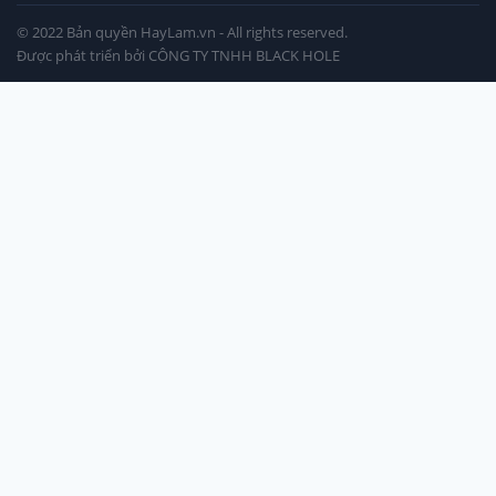
© 2022 Bản quyền
HayLam.vn
- All rights reserved.
Được phát triển bởi CÔNG TY TNHH BLACK HOLE