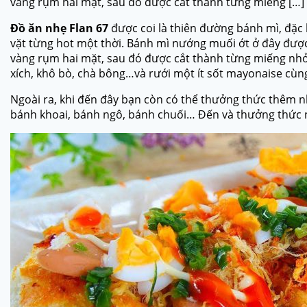
vàng rụm hai mặt, sau đó được cắt thành từng miếng […]
Đồ ăn nhẹ Flan 67
được coi là thiên đường bánh mì, đặc
vặt từng hot một thời. Bánh mì nướng muối ớt ở đây đượ
vàng rụm hai mặt, sau đó được cắt thành từng miếng nhỏ 
xích, khô bò, chà bông…và rưới một ít sốt mayonaise cù
Ngoài ra, khi đến đây bạn còn có thể thưởng thức thêm
bánh khoai, bánh ngô, bánh chuối… Đến và thưởng thức ng