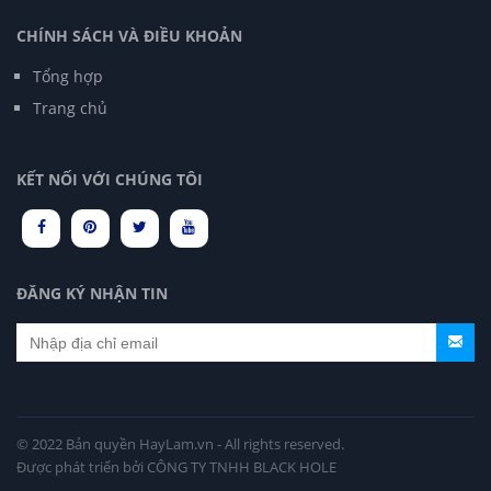
CHÍNH SÁCH VÀ ĐIỀU KHOẢN
Tổng hợp
Trang chủ
KẾT NỐI VỚI CHÚNG TÔI
ĐĂNG KÝ NHẬN TIN
© 2022 Bản quyền
HayLam.vn
- All rights reserved.
Được phát triển bởi CÔNG TY TNHH BLACK HOLE