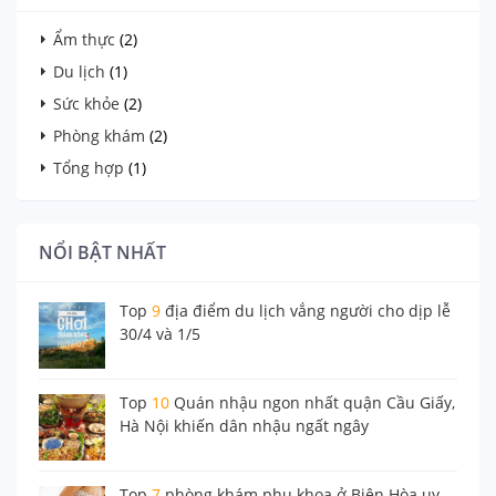
Ẩm thực
(2)
Du lịch
(1)
Sức khỏe
(2)
Phòng khám
(2)
Tổng hợp
(1)
NỔI BẬT NHẤT
Top
9
địa điểm du lịch vắng người cho dịp lễ
30/4 và 1/5
Top
10
Quán nhậu ngon nhất quận Cầu Giấy,
Hà Nội khiến dân nhậu ngất ngây
Top
7
phòng khám phụ khoa ở Biên Hòa uy